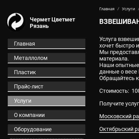
ОСНОВНОЙ
Главная
Услуги
/
Чермет Цветмет
ВЗВЕШИВАН
Контакты:
Рязань
Адрес:
ул. Прижелезнодорожная, 26В
3900
Телефон:
, Электронна
Услуга взвешив
+7-915-592-23-53
ОСНОВНОЕ МЕНЮ
Главная
хочет быстро и
Мы предоставл
Металлолом
материала.
Наши опытные 
данные о весе 
Пластик
Обращайтесь к 
Прайс-лист
Стоимость: 10
Услуги
Получите услуг
О компании
Московский р
Октябрьский р
Оборудование