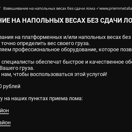
 КОНТЕНТ НА САЙТЕ
Взвешивание на напольных весах без сдачи лома ✓www.priemmetalla
/
ИЕ НА НАПОЛЬНЫХ ВЕСАХ БЕЗ СДАЧИ Л
28
Рязань
Россия
я почта:
ания на платформенных и/или напольных весах без с
info@priemmetallarzn.ru
 точно определить вес своего груза.
яем профессиональное оборудование, которое позво
специалисты обеспечат быстрое и качественное об
Вашего груза.
нам, чтобы воспользоваться этой услугой!
0 рублей
у на наших пунктах приема лома:
айон
айон