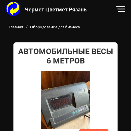
Чермет Цветмет Рязань
Контакты:
Адрес:
ул. Прижелезнодорожная, 26В
390
ОСНОВНОЙ КОНТЕНТ НА САЙТЕ
Телефон:
, Электронн
+7-915-592-23-53
Главная
Оборудование для бизнеса
/
АВТОМОБИЛЬНЫЕ ВЕСЫ
6 МЕТРОВ