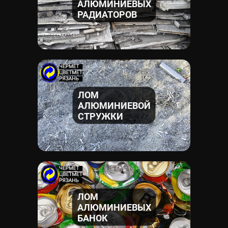
АЛЮМИНИЕВЫХ
14
РАДИАТОРОВ
Лом алюминиевой стружки
категории А22 
Стружка алюминиевого лома
А22 - это ид
Однако данный лом не отличается высокой 
ЛОМ
Использование
алюминиевой стружки А22
АЛЮМИНИЕВОЙ
15
СТРУЖКИ
Лом алюминиевых банок
категории А30 - 
Алюминиевые банки А30
обладают высокой 
Лом алюминиевых банок
А30 широко испол
ЛОМ
16
АЛЮМИНИЕВЫХ
БАНОК