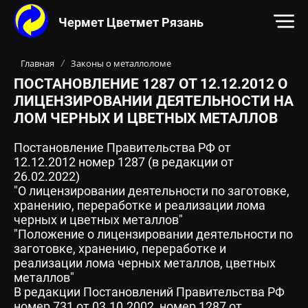
Чермет Цветмет Рязань
Контакты:
Адрес:
ул. Прижелезнодорожная, 26В
390
ОСНОВНОЙ КОНТЕНТ НА САЙТЕ
Телефон:
, Электронн
+7-915-592-23-53
Главная
Законы о металлоломе
/
ПОСТАНОВЛЕНИЕ 1287 ОТ 12.12.2012 О
ЛИЦЕНЗИРОВАНИИ ДЕЯТЕЛЬНОСТИ НА
ЛОМ ЧЕРНЫХ И ЦВЕТНЫХ МЕТАЛЛОВ
Постановление Правительства РФ от
12.12.2012 номер 1287 (в редакции от
26.02.2022)
"О лицензировании деятельности по заготовке,
хранению, переработке и реализации лома
черных и цветных металлов"
"Положение о лицензировании деятельности по
заготовке, хранению, переработке и
реализации лома черных металлов, цветных
металлов"
В редакции Постановлений Правительства РФ
номер 731 от 03.10.2002, номер 1287 от